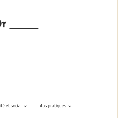
Or _____
ité et social
Infos pratiques