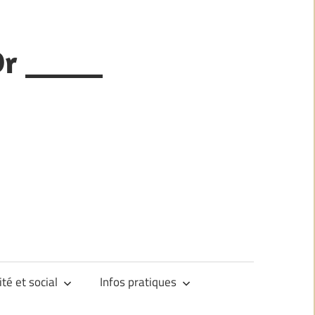
Or _____
ité et social
Infos pratiques