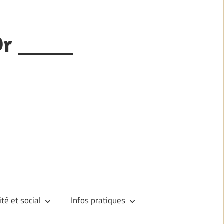
Or _____
ité et social
Infos pratiques