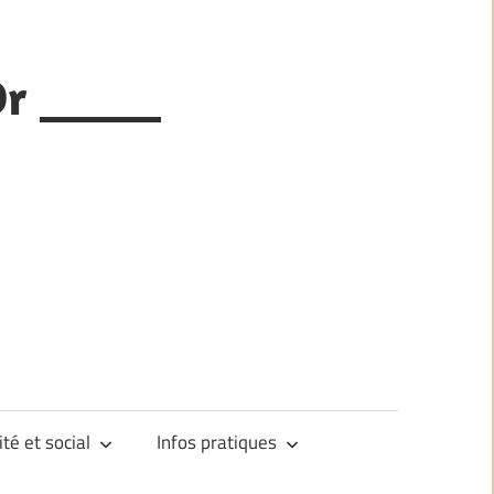
Or _____
ité et social
Infos pratiques